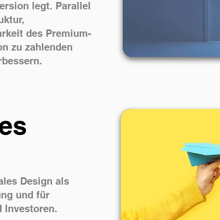
rsion legt. Parallel
uktur,
arkeit des Premium-
on zu zahlenden
rbessern.
les
ales Design als
ung und für
 Investoren.