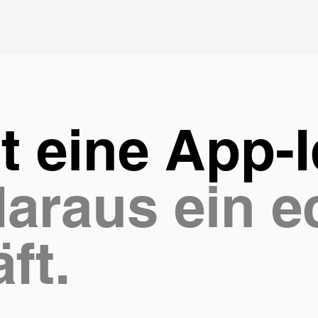
t eine App-
araus ein e
ft.