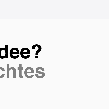
Idee?
chtes