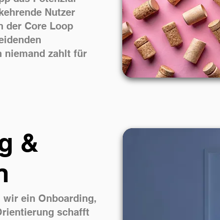
rkehrende Nutzer
n der Core Loop
heidenden
 niemand zahlt für
g &
n
 wir ein Onboarding,
Orientierung schafft