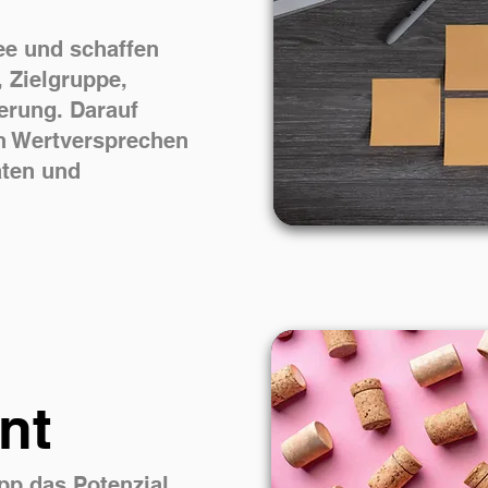
ee und schaffen
, Zielgruppe,
erung. Darauf
n Wertversprechen
äten und
nt
pp das Potenzial