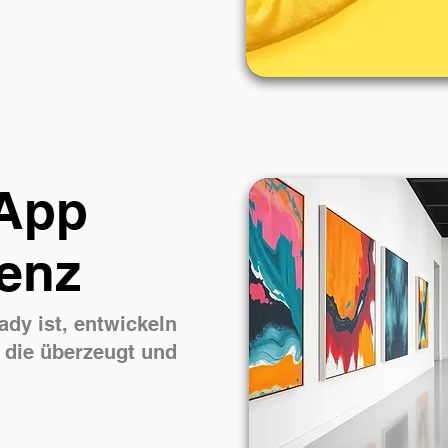
App
senz
dy ist, entwickeln
 die überzeugt und